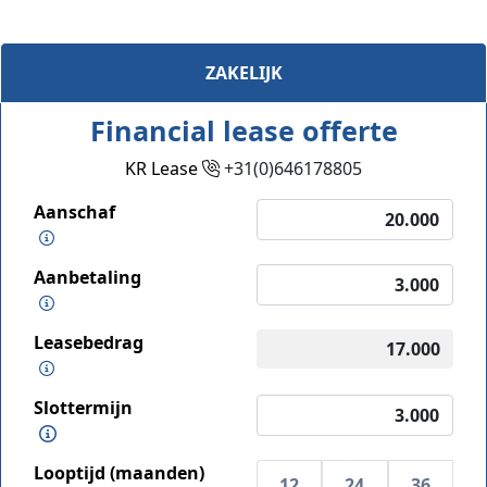
ZAKELIJK
Financial lease offerte
KR Lease
+31(0)646178805
Aanschaf
Aanbetaling
Leasebedrag
Slottermijn
Looptijd (maanden)
12
24
36