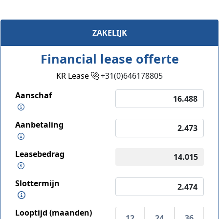
ZAKELIJK
Financial lease offerte
KR Lease
+31(0)646178805
Aanschaf
Aanbetaling
Leasebedrag
Slottermijn
Looptijd (maanden)
12
24
36