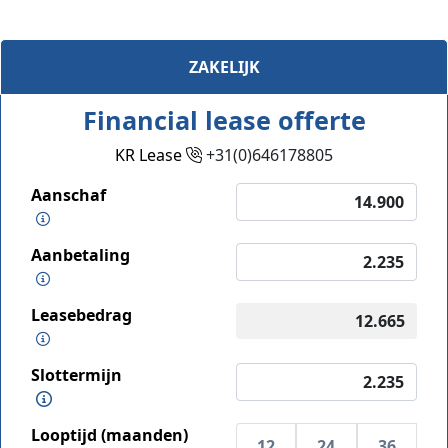
ZAKELIJK
Financial lease offerte
KR Lease
+31(0)646178805
Aanschaf
Aanbetaling
Leasebedrag
Slottermijn
Looptijd (maanden)
12
24
36