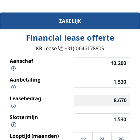
ZAKELIJK
Financial lease offerte
KR Lease
+31(0)646178805
Aanschaf
Aanbetaling
Leasebedrag
Slottermijn
Looptijd (maanden)
12
24
36