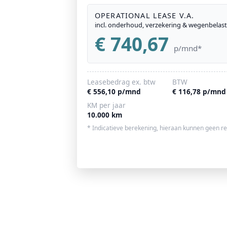
OPERATIONAL LEASE V.A.
incl. onderhoud, verzekering & wegenbelas
€ 740,67
p/mnd*
Leasebedrag ex. btw
BTW
€ 556,10 p/mnd
€ 116,78 p/mnd
KM per jaar
10.000 km
* Indicatieve berekening, hieraan kunnen geen r