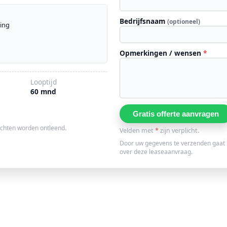
Bedrijfsnaam
(optioneel)
ting
Opmerkingen / wensen
*
Looptijd
60 mnd
Gratis offerte aanvragen
echten worden ontleend.
Velden met
*
zijn verplicht.
Door uw gegevens te verzenden gaat 
over deze leaseaanvraag.