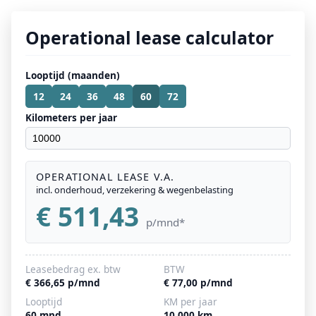
Operational lease calculator
Looptijd (maanden)
12
24
36
48
60
72
Kilometers per jaar
OPERATIONAL LEASE V.A.
incl. onderhoud, verzekering & wegenbelasting
€ 511,43
p/mnd*
Leasebedrag ex. btw
BTW
€ 366,65 p/mnd
€ 77,00 p/mnd
Looptijd
KM per jaar
60 mnd
10.000 km