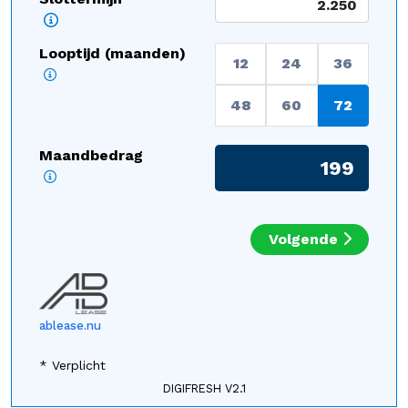
Looptijd (maanden)
12
24
36
48
60
72
Maandbedrag
Volgende
ablease.nu
* Verplicht
DIGIFRESH V2.1