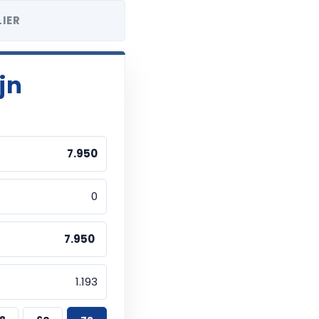
IER
jn