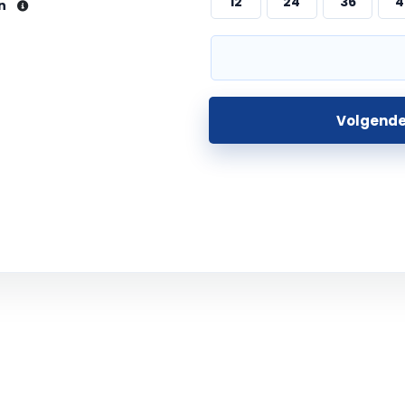
12
24
36
4
en
Volgend