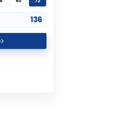
8
60
72
e