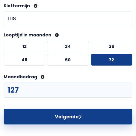
Slottermijn
Looptijd in maanden
12
24
36
48
60
72
Maandbedrag
Volgende