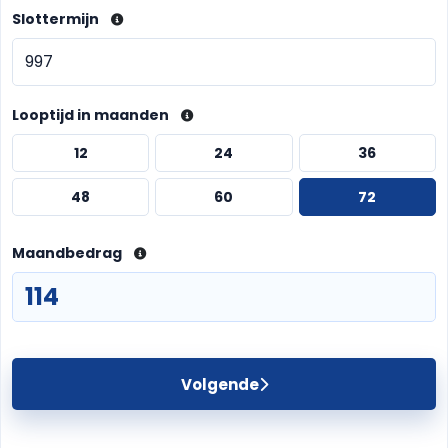
Slottermijn
Looptijd in maanden
12
24
36
48
60
72
Maandbedrag
Volgende