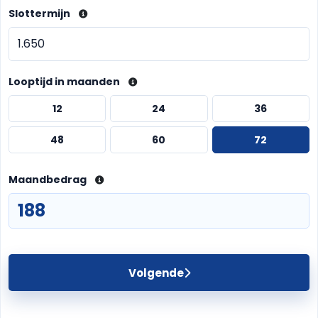
Slottermijn
Looptijd in maanden
12
24
36
48
60
72
Maandbedrag
Volgende