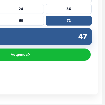
24
36
60
72
Volgende