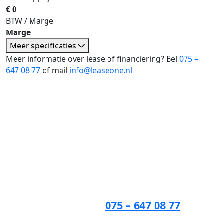
€ 0
BTW / Marge
Marge
Meer specificaties
Meer informatie over lease of financiering? Bel
075 –
647 08 77
of mail
info@leaseone.nl
Binenkort jouw nieuwe ?
Lease One en Lenen op Maat
maken het mogelijk!
Zakelijk:
075 – 647 08 77
Particulier:
075 – 622 53 25
Whatsapp:
075 – 647 08 77