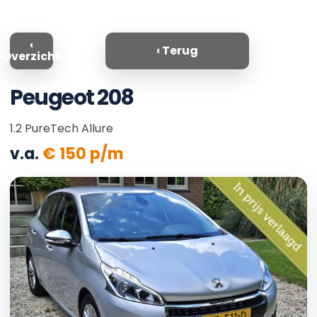
‹
‹ Terug
Overzicht
Peugeot
208
1.2 PureTech Allure
v.a.
€
150
p/m