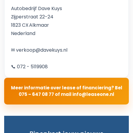
Autobedrijf Dave Kuys
Zijperstraat 22-24
1823 CX Alkmaar
Nederland
✉ verkoop@davekuys.nl
📞 072 - 5119908
Meer informatie over lease of financiering? Bel
075 – 647 08 77
of mail
info@leaseone.nl